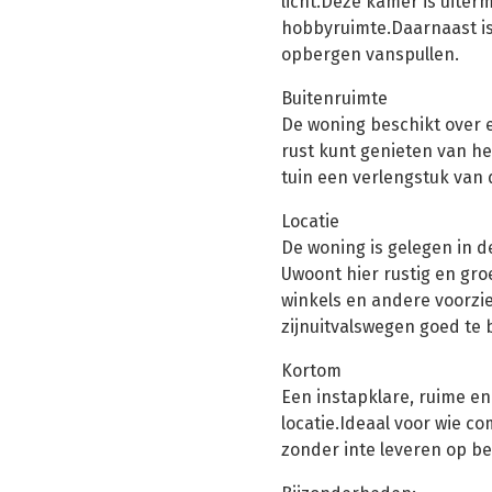
licht.Deze kamer is uiter
hobbyruimte.Daarnaast is
opbergen vanspullen.
Buitenruimte
De woning beschikt over e
rust kunt genieten van h
tuin een verlengstuk van
Locatie
De woning is gelegen in d
Uwoont hier rustig en gro
winkels en andere voorzi
zijnuitvalswegen goed te 
Kortom
Een instapklare, ruime e
locatie.Ideaal voor wie c
zonder inte leveren op b