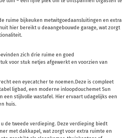
 de tuin – een fijne plek om te ontspannen ofgasten te
 de ruime bijkeuken metwitgoedaansluitingen en extra
uit hier bereikt u deaangebouwde garage, wat zorgt
onaliteit.
bevinden zich drie ruime en goed
tuk voor stuk netjes afgewerkt en voorzien van
recht een eyecatcher te noemen.Deze is compleet
tabel ligbad, een moderne inloopdouchemet Sun
een stijlvolle wastafel. Hier ervaart udagelijks een
en huis.
t u de tweede verdieping. Deze verdieping biedt
mer met dakkapel, wat zorgt voor extra ruimte en