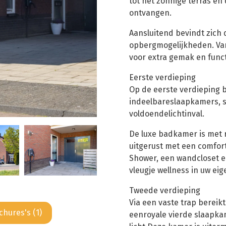
tot het zonnige terras en
ontvangen.
Aansluitend bevindt zich
opbergmogelijkheden. Van
voor extra gemak en functi
Eerste verdieping
Op de eerste verdieping 
indeelbareslaapkamers, s
voldoendelichtinval.
De luxe badkamer is met 
uitgerust met een comfor
Shower, een wandcloset en 
vleugje wellness in uw eig
Tweede verdieping
Via een vaste trap bereik
chures's (1)
eenroyale vierde slaapka