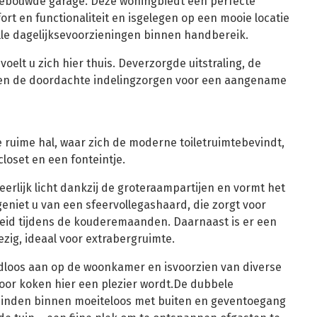
bouwde garage. Deze woningbiedt een perfecte
ort en functionaliteit en isgelegen op een mooie locatie
lle dagelijksevoorzieningen binnen handbereik.
elt u zich hier thuis. Deverzorgde uitstraling, de
en de doordachte indelingzorgen voor een aangename
e ruime hal, waar zich de moderne toiletruimtebevindt,
loset en een fonteintje.
erlijk licht dankzij de groteraampartijen en vormt het
geniet u van een sfeervollegashaard, die zorgt voor
heid tijdens de kouderemaanden. Daarnaast is er een
zig, ideaal voor extrabergruimte.
dloos aan op de woonkamer en isvoorzien van diverse
or koken hier een plezier wordt.De dubbele
inden binnen moeiteloos met buiten en geventoegang