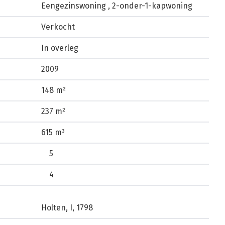
Eengezinswoning , 2-onder-1-kapwoning
Verkocht
In overleg
2009
148 m²
237 m²
615 m³
5
4
Holten, I, 1798