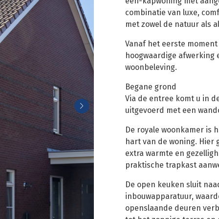
een-kapwoning met aange
combinatie van luxe, comf
met zowel de natuur als a
Vanaf het eerste moment vo
hoogwaardige afwerking 
woonbeleving.
Begane grond
Via de entree komt u in d
uitgevoerd met een wandc
De royale woonkamer is he
hart van de woning. Hier 
extra warmte en gezellig
praktische trapkast aanwe
De open keuken sluit naa
inbouwapparatuur, waardo
openslaande deuren verb