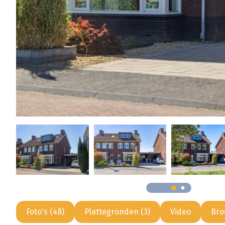
Foto's (48)
Plattegronden (3)
Video
Bro