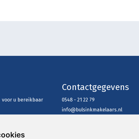
Contactgegevens
jd voor u bereikbaar
0548 - 21 22 79
info@bulsinkmakelaars.nl
Larenseweg 12
7451 EN Holten
cookies