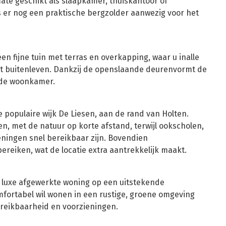
mate geschikt als slaapkamer, thuiskantoor of
 er nog een praktische bergzolder aanwezig voor het
en fijne tuin met terras en overkapping, waar u inalle
et buitenleven. Dankzij de openslaande deurenvormt de
 de woonkamer.
e populaire wijk De Liesen, aan de rand van Holten.
en, met de natuur op korte afstand, terwijl ookscholen,
eningen snel bereikbaar zijn. Bovendien
bereiken, wat de locatie extra aantrekkelijk maakt.
n luxe afgewerkte woning op een uitstekende
omfortabel wil wonen in een rustige, groene omgeving
ereikbaarheid en voorzieningen.