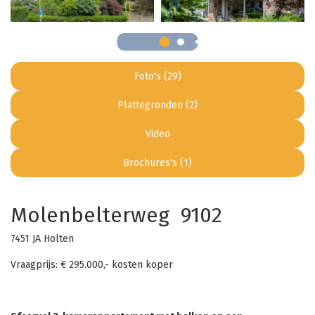
Foto's (29)
Plattegronden (2)
Video
Brochures's (1)
Molenbelterweg 9102
7451 JA Holten
Vraagprijs: € 295.000,- kosten koper