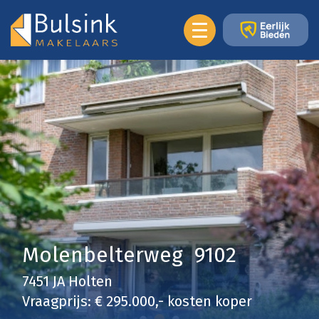
Molenbelterweg 9102
7451 JA Holten
Vraagprijs: € 295.000,- kosten koper