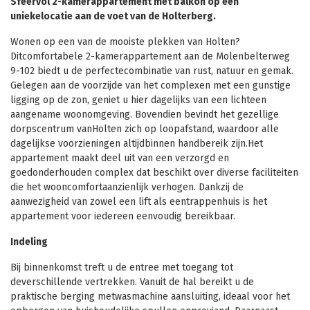
Sfeervol 2-kamerappartement met balkon op een
uniekelocatie aan de voet van de Holterberg.
Wonen op een van de mooiste plekken van Holten?
Ditcomfortabele 2-kamerappartement aan de Molenbelterweg
9-102 biedt u de perfectecombinatie van rust, natuur en gemak.
Gelegen aan de voorzijde van het complexen met een gunstige
ligging op de zon, geniet u hier dagelijks van een lichteen
aangename woonomgeving. Bovendien bevindt het gezellige
dorpscentrum vanHolten zich op loopafstand, waardoor alle
dagelijkse voorzieningen altijdbinnen handbereik zijn.Het
appartement maakt deel uit van een verzorgd en
goedonderhouden complex dat beschikt over diverse faciliteiten
die het wooncomfortaanzienlijk verhogen. Dankzij de
aanwezigheid van zowel een lift als eentrappenhuis is het
appartement voor iedereen eenvoudig bereikbaar.
Indeling
Bij binnenkomst treft u de entree met toegang tot
deverschillende vertrekken. Vanuit de hal bereikt u de
praktische berging metwasmachine aansluiting, ideaal voor het